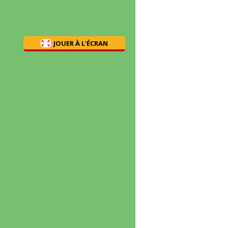
JOUER À L'ÉCRAN