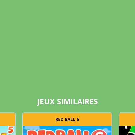
JEUX SIMILAIRES
RED BALL 6