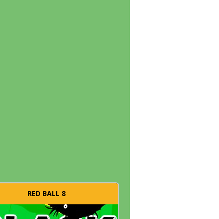
RED BALL 8