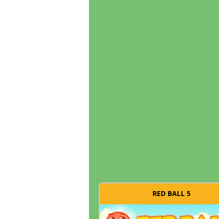
RED BALL 5