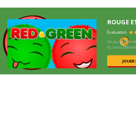
ROUGE E
Évaluation
ous
Ce jeu est un vé
Ici, vous utiliser
JOUER