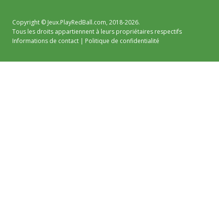
Copyright ©
Jeux.PlayRedBall.com
, 2018-2026.
Tous les droits appartiennent à leurs propriétaires respectifs
Informations de contact
|
Politique de confidentialité