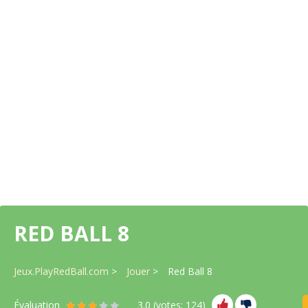
RED BALL 8
Jeux.PlayRedBall.com
Jouer
Red Ball 8
Évaluation
3.0
(votes:
124
)