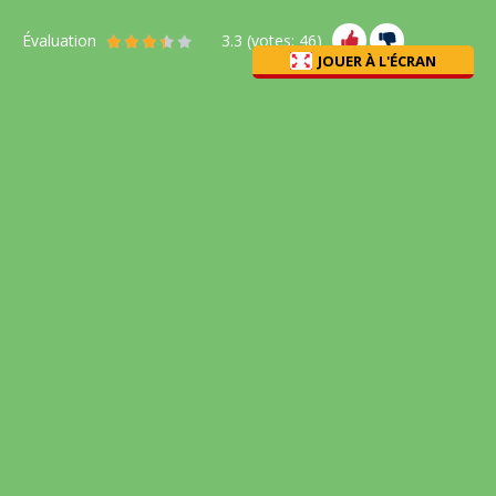
Évaluation
3.3
(votes:
46
)
JOUER À L'ÉCRAN